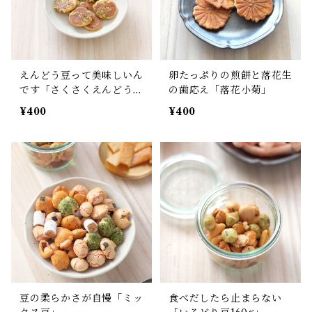
えんどう豆って美味しいん
卵たっぷりの煎餅と落花生
です「さくさくえんどう豆
の歯応え「落花小菊」
せんべい」
¥400
¥400
豆の柔らかさが自慢「ミッ
食べだしたら止まらない