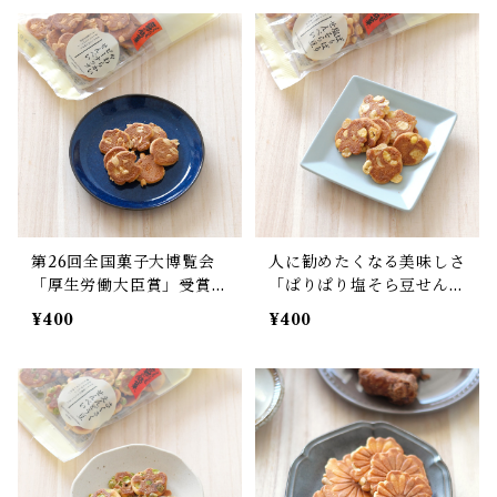
第26回全国菓子大博覧会
人に勧めたくなる美味しさ
「厚生労働大臣賞」受賞!
「ぱりぱり塩そら豆せんべ
「やわらかいピーナッツせ
い」
¥400
¥400
んべい」