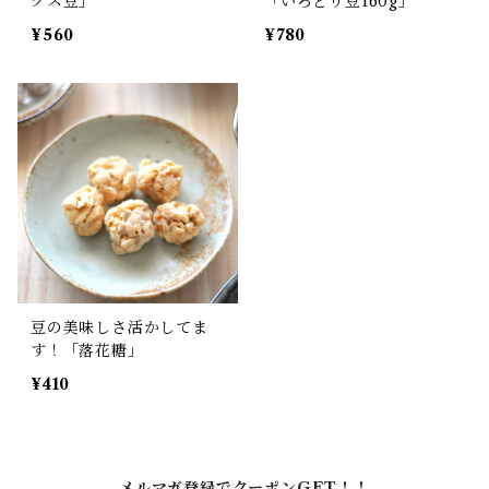
クス豆」
「いろどり豆160g」
¥560
¥780
豆の美味しさ活かしてま
す！「落花糖」
¥410
メルマガ登録でクーポンGET！！