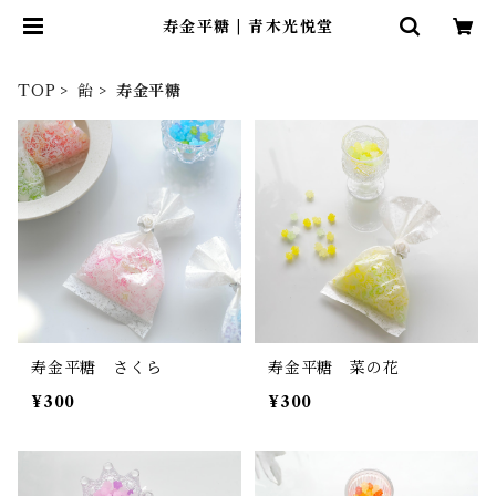
寿金平糖 | 青木光悦堂
TOP
飴
寿金平糖
寿金平糖 さくら
寿金平糖 菜の花
¥300
¥300