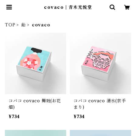
covaco | 青木光悦堂
TOP
飴
covaco
コバコ covaco 舞妓(お花
コバコ covaco 清水(京手
畑)
まり)
¥734
¥734