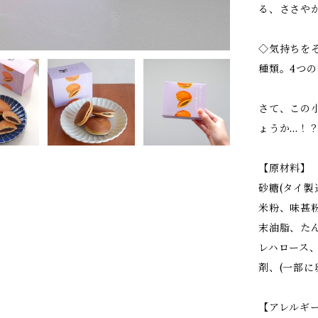
る、ささや
◇気持ちを
種類。4つ
さて、この
ょうか…！
【原材料】
砂糖(タイ
米粉、味甚
末油脂、た
レハロース
剤、(一部に
【アレルギ