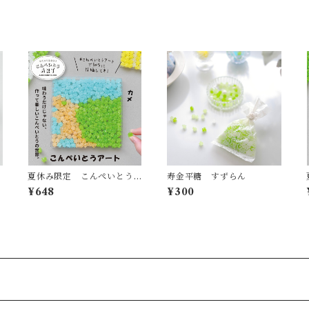
夏休み限定 こんぺいとう
寿金平糖 すずらん
アート 水族館シリーズ
¥648
¥300
カメ