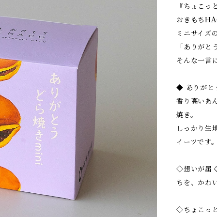
『ちょこっと
おきもちH
ミニサイズ
「ありがと
そんな一言
◆ ありがとう
香り高いあ
焼き。
しっかり生
イーツです
◇想いが届
ちを、かわ
◇ちょこっ