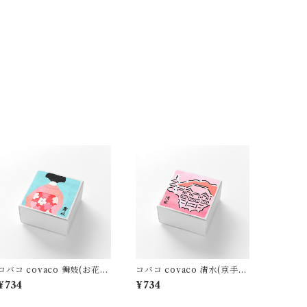
コバコ covaco 舞妓(お花
コバコ covaco 清水(京手ま
畑)
り)
¥734
¥734