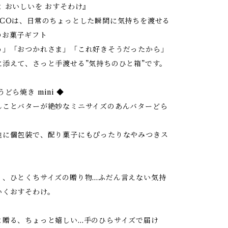
 おいしいを おすそわけ』
ACOは、日常のちょっとした瞬間に気持ちを渡せる
のお菓子ギフト
う」「おつかれさま」「これ好きそうだったから」
に添えて、さっと手渡せる”気持ちのひと箱”です。
どら焼き mini ◆
んことバターが絶妙なミニサイズのあんバターどら
地に個包装で、配り菓子にもぴったりなやみつきス
。
く、ひとくちサイズの贈り物…ふだん言えない気持
いくおすそわけ。
と贈る、ちょっと嬉しい…手のひらサイズで届け