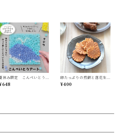
夏休み限定 こんぺいとう
卵たっぷりの煎餅と落花生
アート 水族館シリーズ
の歯応え「落花小菊」
¥648
¥400
クジラ