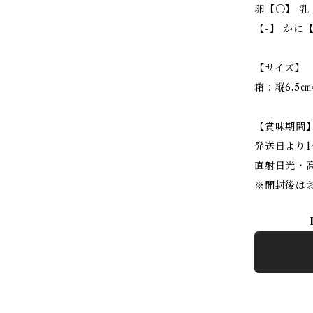
卵【○】 乳
【-】 かに【
【サイズ】
箱：縦6.5㎝×
【賞味期間
発送日より
直射日光・
※開封後は