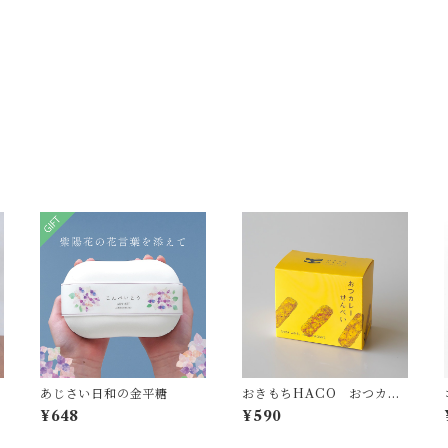
あじさい日和の金平糖
おきもちHACO おつカレ
ーせんべい
¥648
¥590