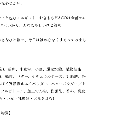
かな心づかい。
そっと包むミニギフト…おきもちHACOは全部で4
の味わいから、あなたらしいひと箱を
小さなひと箱で、今日は誰の心をくすぐってみまし
？
製造)、鶏卵、小麦粉、小豆、還元水飴、植物油脂、
粉、蜂蜜、バター、ナチュラルチーズ、乳脂肪、粉
んぱく質濃縮ホエイパウダー、バターパウダー／ト
、ソルビトール、加工でん粉、膨張剤、香料、乳化
卵・小麦・乳成分・大豆を含む)
ー物質】