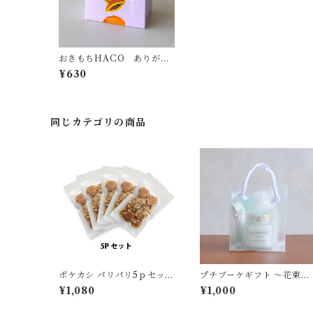
おきもちHACO ありがと
うどら焼き mini
¥630
同じカテゴリの商品
ポケカシ パリパリ5ｐセット
プチブーケギフト 〜花束と
(塩そら豆)
こんぺいとう〜
¥1,080
¥1,000