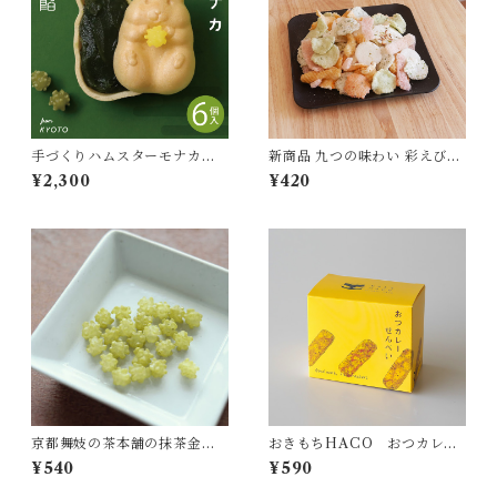
手づくりハムスターモナカ抹
新商品 九つの味わい 彩えびせ
茶 (6個入り抹茶餡)
ん
¥2,300
¥420
京都舞妓の茶本舗の抹茶金平
おきもちHACO おつカレー
糖
せんべい
¥540
¥590