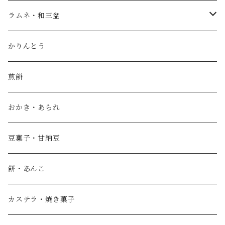
進物・ギフト
ラムネと金平糖
ラムネ・和三盆
竹かごギフト
covaco
ラムネと金平糖
かりんとう
夏季限定 covaco
名入れ
ボンボン
さんぼん
煎餅
こんぺいとうアート
おかき・あられ
こんぺいとうアート用 袋入り50g 別売品
瓶入り金平糖
豆菓子・甘納豆
ハロウィン限定 狂気の金平糖シリーズ
餅・あんこ
クリスマス限定 星降る夜の金平糖シリーズ
カステラ・焼き菓子