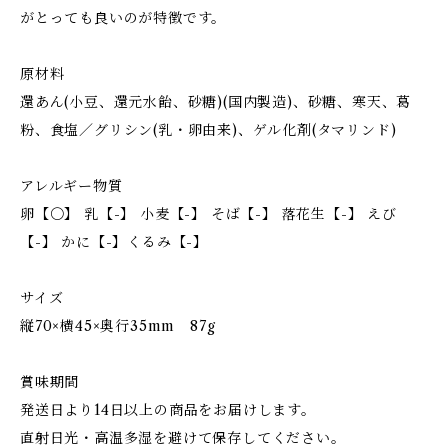
がとっても良いのが特徴です。
原材料
還あん(小豆、還元水飴、砂糖)(国内製造)、砂糖、寒天、葛
粉、食塩／グリシン(乳・卵由来)、ゲル化剤(タマリンド)
アレルギー物質
卵【〇】 乳【-】 小麦【-】 そば【-】 落花生【-】 えび
【-】 かに【-】くるみ【-】
サイズ
縦70×横45×奥行35mm 87g
賞味期間
発送日より14日以上の商品をお届けします。
直射日光・高温多湿を避けて保存してください。