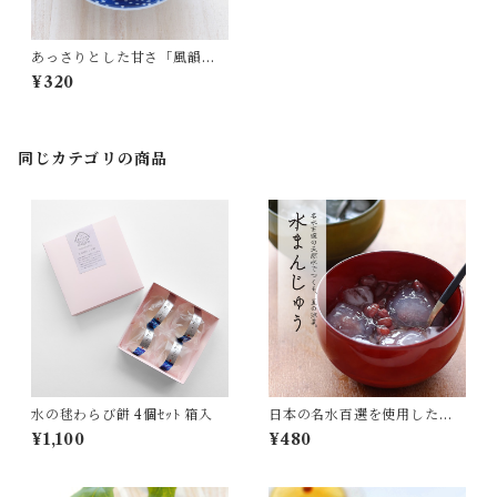
あっさりとした甘さ「風韻菓
水ようかん」
¥320
同じカテゴリの商品
水の毬わらび餅 4個ｾｯﾄ 箱入
日本の名水百選を使用した
「水まんじゅう」
¥1,100
¥480