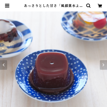
あっさりとした甘さ「風韻菓水よう
かん」 | 青木光悦堂