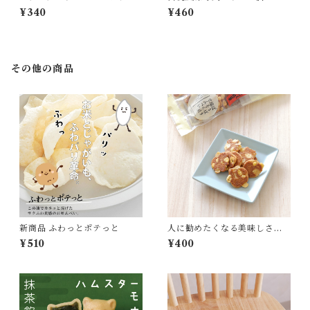
シュ
¥340
¥460
その他の商品
新商品 ふわっとポテっと
人に勧めたくなる美味しさ
「ぱりぱり塩そら豆せんべ
¥510
¥400
い」