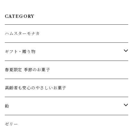
CATEGORY
ハムスターモナカ
ギフト・贈り物
ハムスターモナカギフト
春夏限定 季節のお菓子
創業祭 2026特別ギフト
高齢者も安心のやさしいお菓子
おきもちHACO
飴
プチギフト
アメイロ喫茶
ゼリー