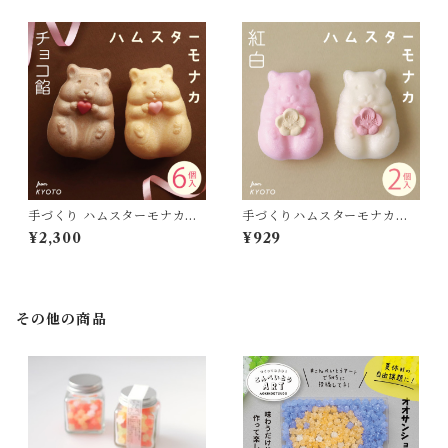
手づくり ハムスターモナカチ
手づくりハムスターモナカ紅
ョコ (６個入・チョコ餡)
白 (２個入り・つぶ餡)
¥2,300
¥929
その他の商品