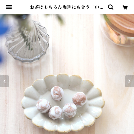
お茶はもちろん珈琲にも合う「巾着
松露」 | 青木光悦堂