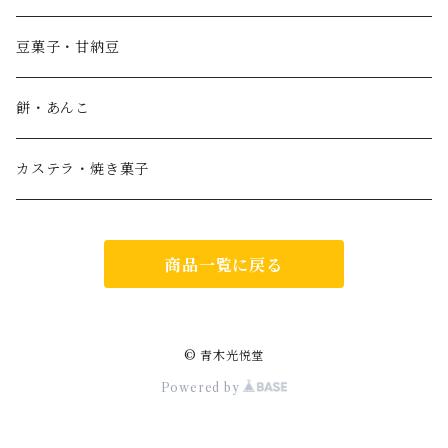
こんぺいとうアート用 袋入り50g 別売品
瓶入り金平糖
豆菓子・甘納豆
ハロウィン限定 狂気の金平糖シリーズ
餅・あんこ
クリスマス限定 星降る夜の金平糖シリーズ
カステラ・焼き菓子
寿金平糖
商品一覧に戻る
瓶入り金平糖(手提げ袋付)
京都金平糖
© 青木光悦堂
Powered by
金平糖ギフト