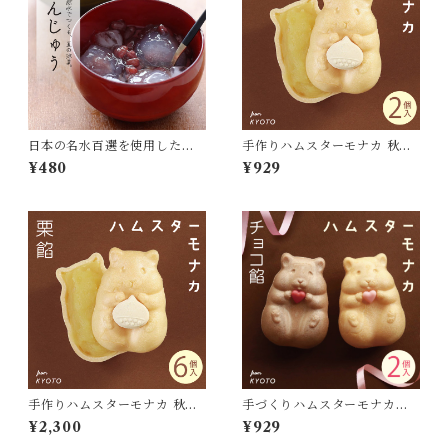
日本の名水百選を使用した
手作りハムスターモナカ 秋限
「水まんじゅう」
定（ 2個入・栗餡）
¥480
¥929
手作りハムスターモナカ 秋限
手づくりハムスターモナカチ
定（ ６個入・栗餡）
ョコ (２個入・チョコ餡)
¥2,300
¥929