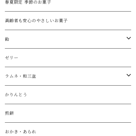
ハムスターモナカギフト
春夏限定 季節のお菓子
創業祭 2026特別ギフト
高齢者も安心のやさしいお菓子
おきもちHACO
飴
プチギフト
アメイロ喫茶
ゼリー
進物・ギフト
ラムネと金平糖
ラムネ・和三盆
竹かごギフト
covaco
ラムネと金平糖
かりんとう
夏季限定 covaco
名入れ
ボンボン
さんぼん
煎餅
こんぺいとうアート
おかき・あられ