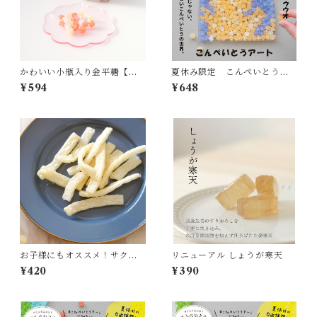
かわいい小瓶入り金平糖【も
夏休み限定 こんぺいとうア
みじ】
ート 水族館シリーズ オオ
¥594
¥648
サンショウウオ
お子様にもオススメ！サクッ
リニューアル しょうが寒天
とした食感で玉ねぎの甘みが
¥420
¥390
美味しい「たまねぎスナッ
ク」