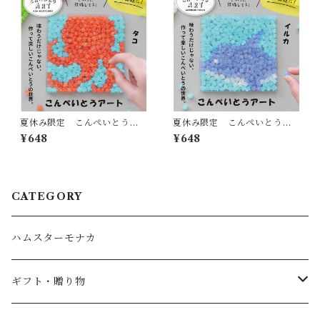
夏休み限定 こんぺいとうア
夏休み限定 こんぺいとうア
ート 水族館シリーズ タコ
ート 水族館シリーズ イル
¥648
¥648
カ
CATEGORY
ハムスターモナカ
ギフト・贈り物