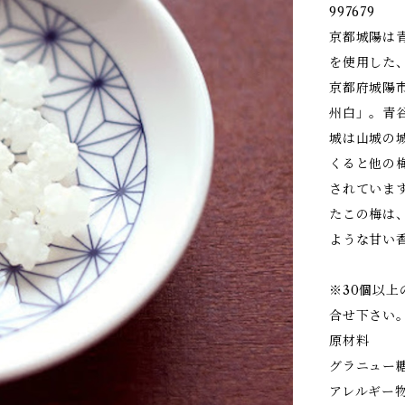
997679
京都城陽は
を使用した
京都府城陽
州白」。青
城は山城の
くると他の
されていま
たこの梅は
ような甘い
※30個以
合せ下さい
原材料
グラニュー
アレルギー