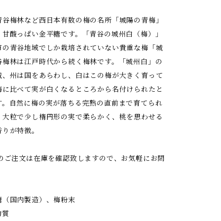
青谷梅林など西日本有数の梅の名所「城陽の青梅」
、甘酸っぱい金平糖です。「青谷の城州白（梅）」
市の青谷地域でしか栽培されていない貴重な梅「城
谷梅林は江戸時代から続く梅林です。「城州白」の
城、州は国をあらわし、白はこの梅が大きく育って
梅に比べて実が白くなるところから名付けられたと
す。自然に梅の実が落ちる完熟の直前まで育てられ
、大粒で少し楕円形の実で柔らかく、桃を思わせる
香りが特徴。
上のご注文は在庫を確認致しますので、お気軽にお問
。
糖（国内製造）、梅粉末
物質