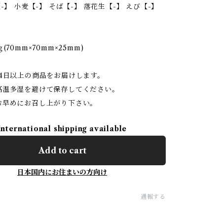
-】 小麦【-】 そば【-】 落花生【-】 えび【-】
(70mm×70mm×25mm)
14日以上の商品をお届けします。
高温多湿を避けて保存してください。
お早めにお召し上がり下さい。
International shipping available
Add to cart
日本国内にお住まいの方向け
通報する