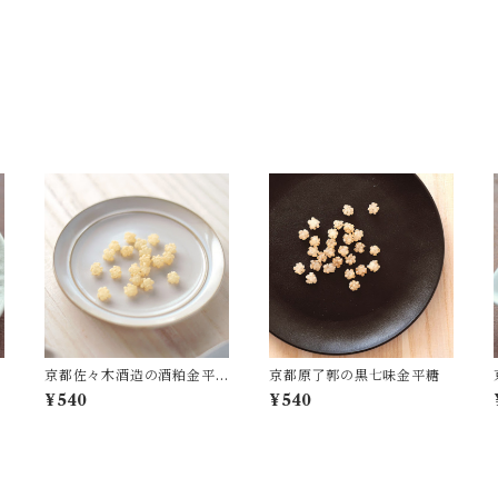
京都佐々木酒造の酒粕金平
京都原了郭の黒七味金平糖
糖
¥540
¥540