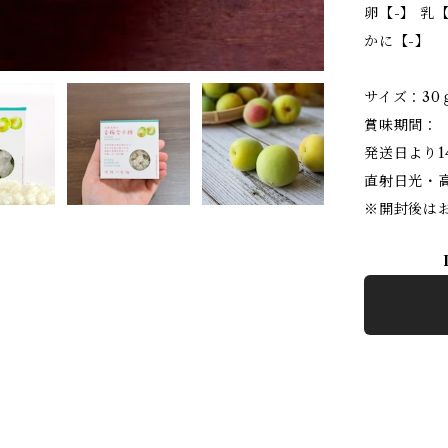
卵【-】 乳【
かに【-】
サイズ：30ｇ
賞味期間：
発送日より
直射日光・
※開封後は