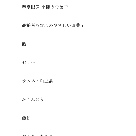
ハムスターモナカギフト
春夏限定 季節のお菓子
創業祭 2026特別ギフト
高齢者も安心のやさしいお菓子
おきもちHACO
飴
プチギフト
アメイロ喫茶
ゼリー
進物・ギフト
ラムネと金平糖
ラムネ・和三盆
竹かごギフト
covaco
ラムネと金平糖
かりんとう
夏季限定 covaco
名入れ
ボンボン
さんぼん
煎餅