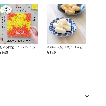
夏休み限定 こんぺいとう
高齢者 人気 お菓子 ふんわり
アート 水族館シリーズ
日和 ふわしお
¥648
¥540
カニ