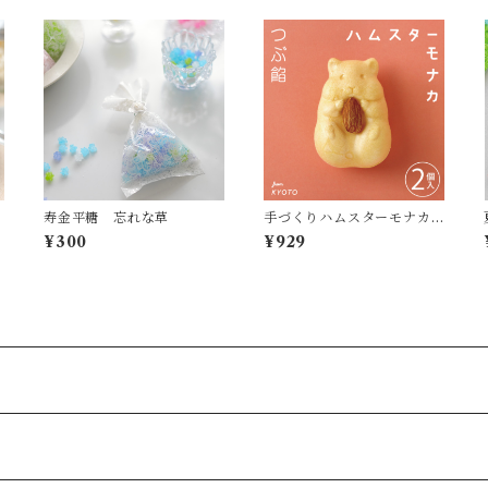
寿金平糖 忘れな草
手づくりハムスターモナカ
２個入り（つぶ餡）
¥300
¥929