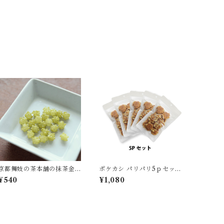
京都舞妓の茶本舗の抹茶金
ポケカシ パリパリ5ｐセット
平糖
(塩そら豆)
¥540
¥1,080