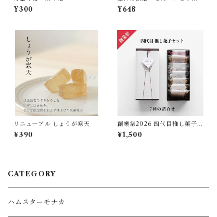
ート 水族館シリーズ タコ
¥300
¥648
リニューアル しょうが寒天
創業祭2026 四代目推し菓子セ
ット
¥390
¥1,500
CATEGORY
ハムスターモナカ