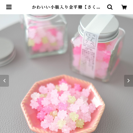
かわいい小瓶入り金平糖【さくら
草】 | 青木光悦堂