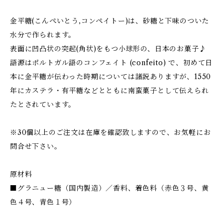
金平糖(こんぺいとう,コンペイトー)は、砂糖と下味のついた
水分で作られます。
表面に凹凸状の突起(角状)をもつ小球形の、日本のお菓子♪
語源はポルトガル語のコンフェイト (confeito) で、初めて日
本に金平糖が伝わった時期については諸説ありますが、1550
年にカステラ・有平糖などとともに南蛮菓子として伝えられ
たとされています。
※30個以上のご注文は在庫を確認致しますので、お気軽にお
問合せ下さい。
原材料
■グラニュー糖（国内製造）／香料、着色料（赤色３号、黄
色４号、青色１号）