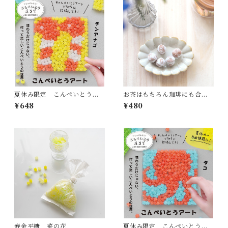
夏休み限定 こんぺいとうア
お茶はもちろん珈琲にも合う
ート 水族館シリーズ チ
「巾着松露」
¥648
¥480
ンアナゴ
寿金平糖 菜の花
夏休み限定 こんぺいとうア