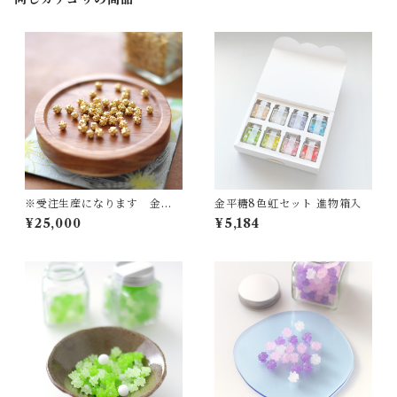
※受注生産になります 金の
金平糖8色虹セット 進物箱入
金平糖
¥25,000
¥5,184