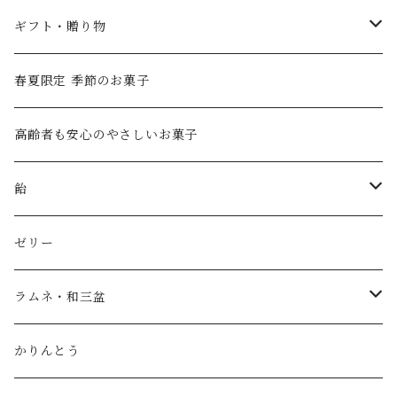
ギフト・贈り物
ハムスターモナカギフト
春夏限定 季節のお菓子
創業祭 2026特別ギフト
高齢者も安心のやさしいお菓子
おきもちHACO
飴
プチギフト
アメイロ喫茶
ゼリー
進物・ギフト
ラムネと金平糖
ラムネ・和三盆
竹かごギフト
covaco
ラムネと金平糖
かりんとう