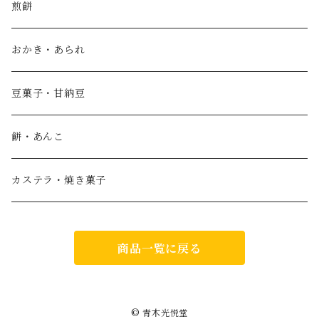
夏季限定 covaco
名入れ
ボンボン
さんぼん
煎餅
こんぺいとうアート
おかき・あられ
こんぺいとうアート用 袋入り50g 別売品
瓶入り金平糖
豆菓子・甘納豆
ハロウィン限定 狂気の金平糖シリーズ
餅・あんこ
クリスマス限定 星降る夜の金平糖シリーズ
カステラ・焼き菓子
寿金平糖
商品一覧に戻る
瓶入り金平糖(手提げ袋付)
京都金平糖
© 青木光悦堂