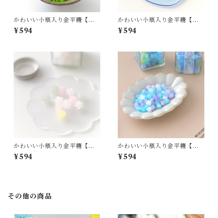
かわいい小瓶入り金平糖【す
かわいい小瓶入り金平糖【ふ
ずらん】
じ】
¥594
¥594
かわいい小瓶入り金平糖【天
かわいい小瓶入り金平糖【忘
然金平糖】
れな草】
¥594
¥594
その他の商品